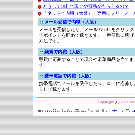
どうして無料で現金や賞品がもらえるの？
「ネットで内職（大阪）」専用にフリーメー
::
メール受信で内職（大阪）
メールを受信したり、メールのURLをクリック
てポイントを貯めて稼ぎます。一番簡単に稼げ
方法です。
::
懸賞で内職（大阪）
懸賞に応募することで現金や豪華商品を当てま
す。
::
携帯電話で内職（大阪）
携帯電話でメールを受信したり、ロトに応募し
りして稼ぎます。
■tatujin.info チャンネル
|
オンライ
券会社
|
FX外国為替証拠金取引
|
クレジットカード比較
|
内職節約