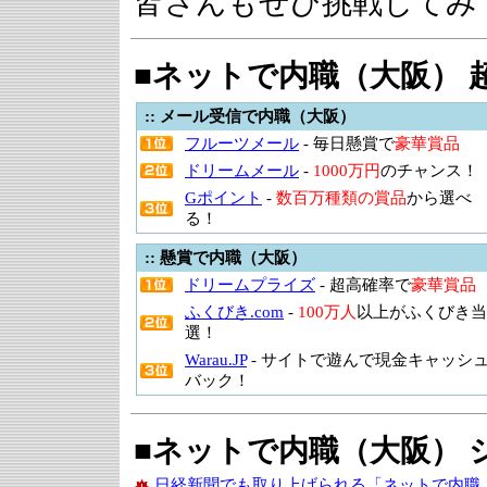
皆さんもぜひ挑戦してみ
■
ネットで内職（大阪） 
:: メール受信で内職（大阪）
フルーツメール
- 毎日懸賞で
豪華賞品
ドリームメール
-
1000万円
のチャンス！
Gポイント
-
数百万種類の賞品
から選べ
る！
:: 懸賞で内職（大阪）
ドリームプライズ
- 超高確率で
豪華賞品
ふくびき.com
-
100万人
以上がふくびき当
選！
Warau.JP
- サイトで遊んで現金キャッシ
バック！
■
ネットで内職（大阪） 
日経新聞でも取り上げられる「ネットで内職